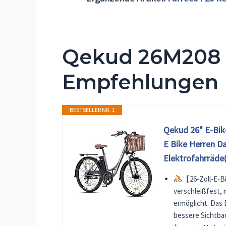
Qekud 26M208 
Empfehlungen
BESTSELLER NR. 1
Qekud 26" E-Bik
E Bike Herren D
Elektrofahrräde
【26-Zoll-E-Bi
verschleißfest,
ermöglicht. Das 
bessere Sichtbar