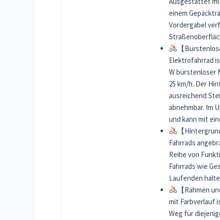
Ausgestattet mi
einem Gepäckträg
Vordergabel verf
Straßenoberfläc
【Bürstenlose
Elektrofahrrad i
W bürstenloser 
25 km/h. Der Hin
ausreichend Stei
abnehmbar. Im U
und kann mit ein
【Hintergrund
Fahrrads angebr
Reihe von Funkti
Fahrrads wie Ge
Laufenden halte
【Rahmen und 
mit Farbverlauf 
Weg für diejenig