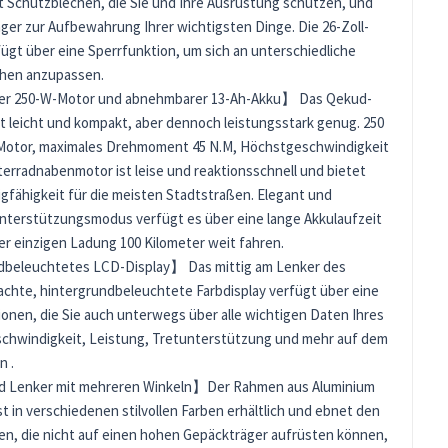
t Schutzblechen, die Sie und Ihre Ausrüstung schützen, und
er zur Aufbewahrung Ihrer wichtigsten Dinge. Die 26-Zoll-
ügt über eine Sperrfunktion, um sich an unterschiedliche
hen anzupassen.
r 250-W-Motor und abnehmbarer 13-Ah-Akku】 Das Qekud-
st leicht und kompakt, aber dennoch leistungsstark genug. 250
Motor, maximales Drehmoment 45 N.M, Höchstgeschwindigkeit
terradnabenmotor ist leise und reaktionsschnell und bietet
gfähigkeit für die meisten Stadtstraßen. Elegant und
nterstützungsmodus verfügt es über eine lange Akkulaufzeit
er einzigen Ladung 100 Kilometer weit fahren.
beleuchtetes LCD-Display】 Das mittig am Lenker des
achte, hintergrundbeleuchtete Farbdisplay verfügt über eine
onen, die Sie auch unterwegs über alle wichtigen Daten Ihres
schwindigkeit, Leistung, Tretunterstützung und mehr auf dem
n .
Lenker mit mehreren Winkeln】Der Rahmen aus Aluminium
ist in verschiedenen stilvollen Farben erhältlich und ebnet den
en, die nicht auf einen hohen Gepäckträger aufrüsten können,