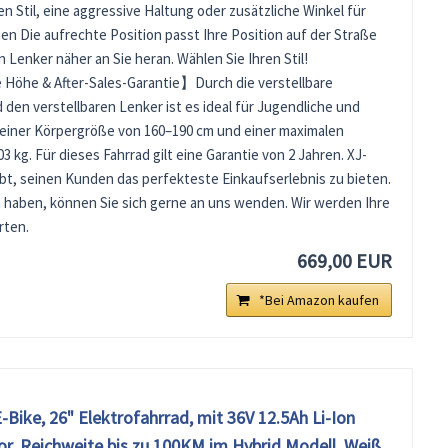
en Stil, eine aggressive Haltung oder zusätzliche Winkel für
 Die aufrechte Position passt Ihre Position auf der Straße
n Lenker näher an Sie heran. Wählen Sie Ihren Stil!
 Höhe & After-Sales-Garantie】Durch die verstellbare
 den verstellbaren Lenker ist es ideal für Jugendliche und
einer Körpergröße von 160–190 cm und einer maximalen
 kg. Für dieses Fahrrad gilt eine Garantie von 2 Jahren. XJ-
bt, seinen Kunden das perfekteste Einkaufserlebnis zu bieten.
 haben, können Sie sich gerne an uns wenden. Wir werden Ihre
rten.
669,00 EUR
*Bei Amazon kaufen
ike, 26" Elektrofahrrad, mit 36V 12.5Ah Li-Ion
r, Reichweite bis zu 100KM im Hybrid Modell, Weiß