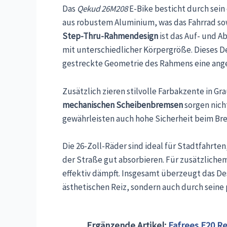
Das
Qekud 26M208
E-Bike besticht durch sein
aus robustem Aluminium, was das Fahrrad sow
Step-Thru-Rahmendesign
ist das Auf- und 
mit unterschiedlicher Körpergröße. Dieses 
gestreckte Geometrie des Rahmens eine ange
Zusätzlich zieren stilvolle Farbakzente in 
mechanischen Scheibenbremsen
sorgen nich
gewährleisten auch hohe Sicherheit beim Br
Die 26-Zoll-Räder sind ideal für Stadtfahrte
der Straße gut absorbieren. Für zusätzlichem
effektiv dämpft. Insgesamt überzeugt das De
ästhetischen Reiz, sondern auch durch seine 
Ergänzende Artikel:
Fafrees F20 Re