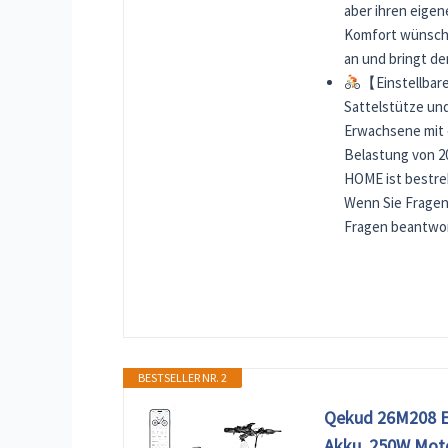
aber ihren eigen
Komfort wünschen
an und bringt de
【Einstellbare
Sattelstütze und
Erwachsene mit 
Belastung von 203
HOME ist bestre
Wenn Sie Fragen
Fragen beantwo
BESTSELLER NR. 2
Qekud 26M208 E-B
Akku, 250W Moto