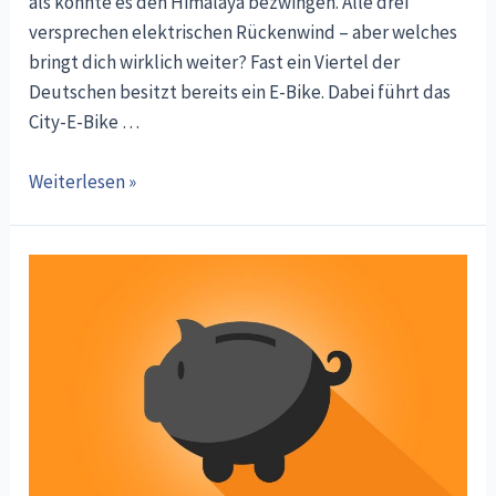
als könnte es den Himalaya bezwingen. Alle drei
versprechen elektrischen Rückenwind – aber welches
bringt dich wirklich weiter? Fast ein Viertel der
Deutschen besitzt bereits ein E-Bike. Dabei führt das
City-E-Bike …
E-
Weiterlesen »
MTB,
Trekking
oder
City-
E-
Bike:
Welches
passt
zu
deinem