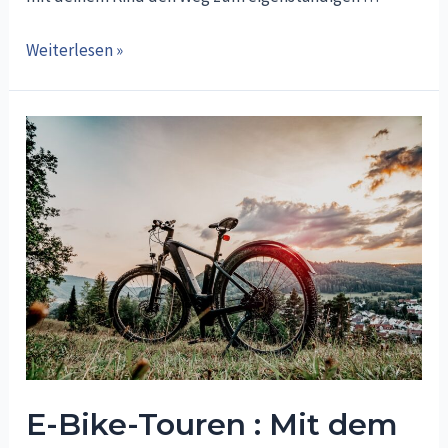
Kleine
Weiterlesen »
Radfahrer:
Wann
sind
Kinder
bereit
fürs
Fahrradfahren?
E-Bike-Touren : Mit dem