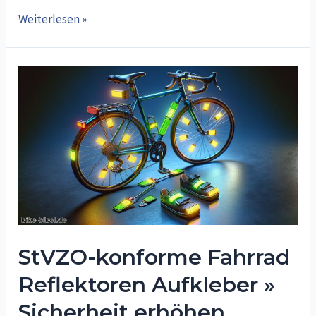
Radtour
Weiterlesen »
in
Oer-
Erkenschwick,
Nordrhein-
Westfalen
–
Ein
unvergessliches
Erlebnis
StVZO-konforme Fahrrad
Reflektoren Aufkleber »
Sicherheit erhöhen