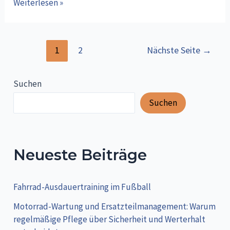
E-
Weiterlesen »
Bike-
Touren
:
Seitennummerierung
1
2
Nächste Seite
→
Mit
der
dem
Beiträge
Suchen
Adidas-
Gutscheincode
Suchen
sportlich
und
günstig
Neueste Beiträge
ausgerüstet
Fahrrad-Ausdauertraining im Fußball
Motorrad-Wartung und Ersatzteilmanagement: Warum
regelmäßige Pflege über Sicherheit und Werterhalt