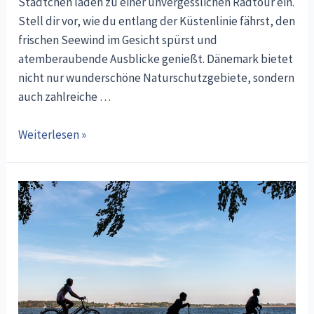
Städtchen laden zu einer unvergesslichen Radtour ein.
Stell dir vor, wie du entlang der Küstenlinie fährst, den
frischen Seewind im Gesicht spürst und
atemberaubende Ausblicke genießt. Dänemark bietet
nicht nur wunderschöne Naturschutzgebiete, sondern
auch zahlreiche …
Dänemark
Weiterlesen »
entdecken
»
Auf
zwei
Rädern