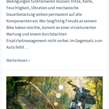
Bedingungen funktionieren müssen: Hitze, Kälte,
Feuchtigkeit, Vibration und mechanische
Dauerbelastung wirken permanent auf alle
Komponenten ein. Wer langfristig Freude an seinem
Bike haben möchte, kommt an einer strukturierten
Wartung und einem durchdachten
Ersatzteilmanagement nicht vorbei. Im Gegensatz zum
Auto fehlt …
Motorrad-
Weiterlesen »
Wartung
und
Ersatzteilmanagement:
Warum
regelmäßige
Pflege
über