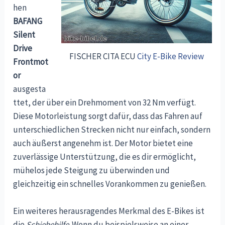
hen
BAFANG
Silent
Drive
FISCHER CITA ECU
City E-Bike Review
Frontmot
or
ausgesta
ttet, der über ein Drehmoment von 32 Nm verfügt.
Diese Motorleistung sorgt dafür, dass das Fahren auf
unterschiedlichen Strecken nicht nur einfach, sondern
auch äußerst angenehm ist. Der Motor bietet eine
zuverlässige Unterstützung, die es dir ermöglicht,
mühelos jede Steigung zu überwinden und
gleichzeitig ein schnelles Vorankommen zu genießen.
Ein weiteres herausragendes Merkmal des E-Bikes ist
die
Schiebehilfe
. Wenn du beispielsweise an einer