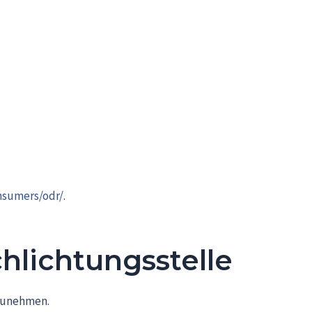
nsumers/odr/
.
hlichtungs­stelle
lzunehmen.