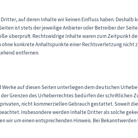
ritter, auf deren Inhalte wir keinen Einfluss haben. Deshalb 
eiten ist stets der jeweilige Anbieter oder Betreiber der Seit
öße überprüft. Rechtswidrige Inhalte waren zum Zeitpunkt de
doch ohne konkrete Anhaltspunkte einer Rechtsverletzung nich
gehend entfernen.
nd Werke auf diesen Seiten unterliegen dem deutschen Urheber
der Grenzen des Urheberrechtes bedürfen der schriftlichen Zu
privaten, nicht kommerziellen Gebrauch gestattet. Soweit die 
beachtet. Insbesondere werden Inhalte Dritter als solche geke
n wir um einen entsprechenden Hinweis. Bei Bekanntwerden 