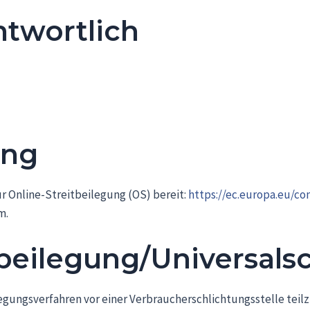
ntwortlich
ung
r Online-Streitbeilegung (OS) bereit:
https://ec.europa.eu/co
m.
­beilegung/Universal­sc
eilegungsverfahren vor einer Verbraucherschlichtungsstelle tei