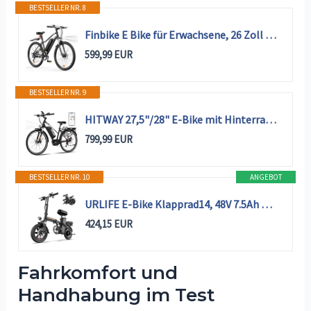
BESTSELLER NR. 8
Finbike E Bike für Erwachsene, 26 Zoll Elektrofahrräder 250W Motor Electric Bicycle mit 36V 10.4Ah Herausnehmbarem Akku, 60KM Reichweite, Ebike mit 7 Geschwindigkeiten, Schnellaufladung
599,99 EUR
BESTSELLER NR. 9
HITWAY 27,5"/28" E-Bike mit Hinterradmotor/Mittelmotor, 250W, 36V 13Ah Akku, bis zu 180 km Reichweite, 7-Gang, Pedelec Citybike Trekkingrad für Damen und Herren,Schwarz
799,99 EUR
BESTSELLER NR. 10
ANGEBOT
URLIFE E-Bike Klapprad14, 48V 7.5Ah Austauschbarem Akku für Lange Reichweite bis 60KM, Elektrofahrrad 250W Motor, 3 Fahrmodi, Sitzhöhe Verstellbar, Falt-Pedelec ebike für Herren Damen Schwarz
424,15 EUR
Fahrkomfort und
Handhabung im Test