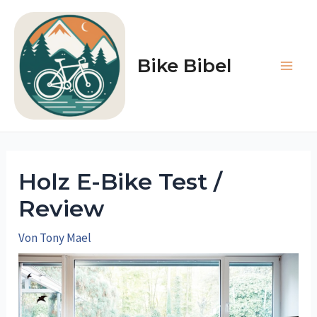
Zum
Inhalt
springen
Bike Bibel
Main
Men
Holz E-Bike Test /
Review
Von
Tony Mael