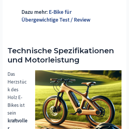
Dazu mehr:
E-Bike für
Übergewichtige Test / Review
Technische Spezifikationen
und Motorleistung
Das
Herzstüc
k des
Holz E-
Bikes ist
sein
kraftvolle
r