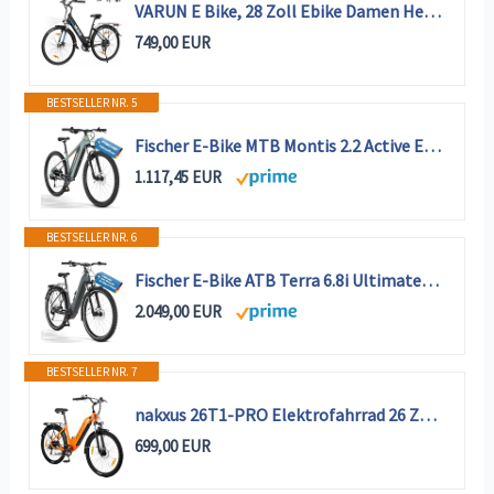
VARUN E Bike, 28 Zoll Ebike Damen Herren mit 48V 499.2Wh Akku, Bis zu 110km
749,00 EUR
BESTSELLER NR. 5
Fischer E-Bike MTB Montis 2.2 Active Elektrofahrrad für Damen und Herren, RH 49, Heckmotor 50 Nm, 48 V Akku
1.117,45 EUR
BESTSELLER NR. 6
Fischer E-Bike ATB Terra 6.8i Ultimate Elektrofahrrad für Damen und Herren, RH 50, Mittelmotor 90 Nm, 36 V Akku
2.049,00 EUR
BESTSELLER NR. 7
nakxus 26T1-PRO Elektrofahrrad 26 Zoll E-Bike, 36V 18.2Ah Akku herausnehmbar, 250W Motor, LCD-Display, 7-Gang, Reichweite 90-130 km, 25 km/h, IPX5 wasserdicht für Erwachsene orange
699,00 EUR