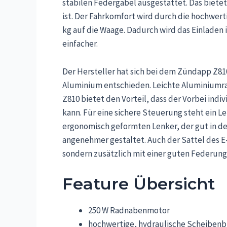
stabilen Federgabel ausgestattet. Das bietet
ist. Der Fahrkomfort wird durch die hochwert
kg auf die Waage. Dadurch wird das Einladen 
einfacher.
Der Hersteller hat sich bei dem Zündapp Z8
Aluminium entschieden. Leichte Aluminiumra
Z810 bietet den Vorteil, dass der Vorbei indi
kann. Für eine sichere Steuerung steht ein L
ergonomisch geformten Lenker, der gut in de
angenehmer gestaltet. Auch der Sattel des E-B
sondern zusätzlich mit einer guten Federung
Feature Übersicht
250 W Radnabenmotor
hochwertige, hydraulische Scheiben