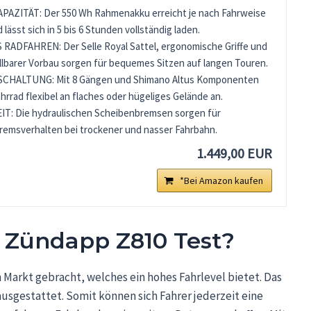
AZITÄT: Der 550 Wh Rahmenakku erreicht je nach Fahrweise
 lässt sich in 5 bis 6 Stunden vollständig laden.
DFAHREN: Der Selle Royal Sattel, ergonomische Griffe und
llbarer Vorbau sorgen für bequemes Sitzen auf langen Touren.
CHALTUNG: Mit 8 Gängen und Shimano Altus Komponenten
ahrrad flexibel an flaches oder hügeliges Gelände an.
: Die hydraulischen Scheibenbremsen sorgen für
remsverhalten bei trockener und nasser Fahrbahn.
1.449,00 EUR
*Bei Amazon kaufen
m Zündapp Z810 Test?
Markt gebracht, welches ein hohes Fahrlevel bietet. Das
usgestattet. Somit können sich Fahrer jederzeit eine