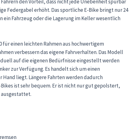
 Fahrern den Vorteil, dass nicht jede Unebenheit spürbar
ige Federgabel erhöht. Das sportliche E-Bike bringt nur 24
in ein Fahrzeug oder die Lagerung im Keller wesentlich
10 für einen leichten Rahmen aus hochwertigem
hmen verbessern das eigene Fahrverhalten. Das Modell
viduell auf die eigenen Bedürfnisse eingestellt werden
enker zur Verfügung. Es handelt sich um einen
r Hand liegt. Längere Fahrten werden dadurch
ikes ist sehr bequem. Er ist nicht nur gut gepolstert,
 ausgestattet.
bremsen