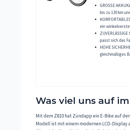
GROSSE AKKUKAP
bis zu 130 km und
KOMFORTABLES RA
ein winkelverste
ZUVERLÄSSIGE S
passt sich das F
HOHE SICHERHEIT
gleichmäßiges B
Was viel uns auf i
Mit dem Z810 hat Zündapp ein E-Bike auf den 
Modell ist mit einem modernen LCD-Display a