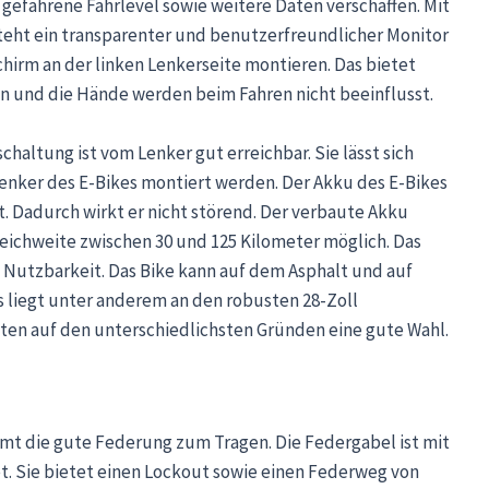
gefahrene Fahrlevel sowie weitere Daten verschaffen. Mit
eht ein transparenter und benutzerfreundlicher Monitor
schirm an der linken Lenkerseite montieren. Das bietet
en und die Hände werden beim Fahren nicht beeinflusst.
chaltung ist vom Lenker gut erreichbar. Sie lässt sich
Lenker des E-Bikes montiert werden. Der Akku des E-Bikes
. Dadurch wirkt er nicht störend. Der verbaute Akku
 Reichweite zwischen 30 und 125 Kilometer möglich. Das
ge Nutzbarkeit. Das Bike kann auf dem Asphalt und auf
 liegt unter anderem an den robusten 28-Zoll
ieten auf den unterschiedlichsten Gründen eine gute Wahl.
t die gute Federung zum Tragen. Die Federgabel ist mit
t. Sie bietet einen Lockout sowie einen Federweg von