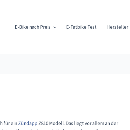
E-Bike nach Preis
E-Fatbike Test
Hersteller
h für ein
Zündapp
Z810 Modell. Das liegt vor allem an der