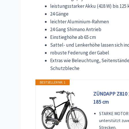
leistungsstarker Akku (418 W) bis 125
24 Gänge
leichter Aluminium-Rahmen
24 Gang Shimano Antrieb
Einstieghöhe ab 65 cm
Sattel- und Lenkerhöhe lassen sich ind
robuste Federung der Gabel
Extras wie Beleuchtung, Seitenstände
Schutzbleche
BESTSELLER NR. 1
ZÜNDAPP Z810 28
185 cm
STARKE MOTORLE
unterstützt zuve
Strecken.