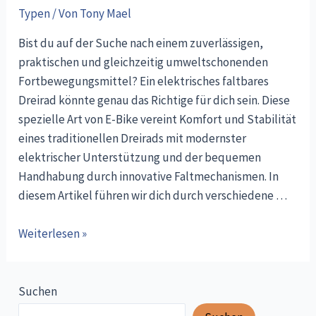
Typen
/ Von
Tony Mael
Bist du auf der Suche nach einem zuverlässigen,
praktischen und gleichzeitig umweltschonenden
Fortbewegungsmittel? Ein elektrisches faltbares
Dreirad könnte genau das Richtige für dich sein. Diese
spezielle Art von E-Bike vereint Komfort und Stabilität
eines traditionellen Dreirads mit modernster
elektrischer Unterstützung und der bequemen
Handhabung durch innovative Faltmechanismen. In
diesem Artikel führen wir dich durch verschiedene …
Elektro
Weiterlesen »
Dreirad
Faltbar
Leicht
Suchen
Test