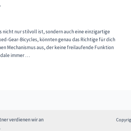
w
nicht nur stilvoll ist, sondern auch eine einzigartige
ixed-Gear-Bicycles, könnten genau das Richtige für dich
einen Mechanismus aus, der keine freilaufende Funktion
Pedale immer …
rtner verdienen wir an
Copyrig
.