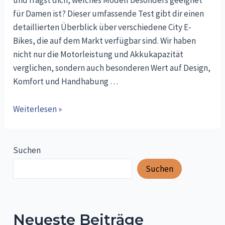
und fragst dich, welches Modell besonders geeignet
für Damen ist? Dieser umfassende Test gibt dir einen
detaillierten Überblick über verschiedene City E-
Bikes, die auf dem Markt verfügbar sind. Wir haben
nicht nur die Motorleistung und Akkukapazität
verglichen, sondern auch besonderen Wert auf Design,
Komfort und Handhabung …
City
Weiterlesen »
E-
Bike
Damen
Suchen
Test
Suchen
/
Review
Neueste Beiträge