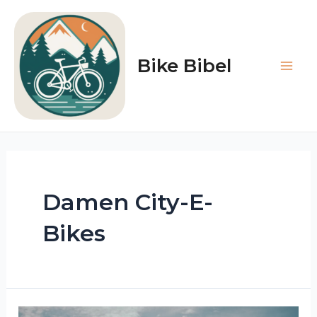
Zum
Inhalt
springen
Bike Bibel
Main
Men
Damen City-E-
Bikes