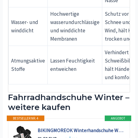
Nässe
Hochwertige
Schutz vor Re
Wasser- und
wasserundurchlässige
Schnee und ei
winddicht
und winddichte
Wind, hält Hä
Membranen
trocken und w
Verhindert
Atmungsaktive
Lassen Feuchtigkeit
Schweißbildu
Stoffe
entweichen
hält Hände tr
und komfortab
Fahrradhandschuhe Winter –
weitere kaufen
BESTSELLER NR. 4
ANGEBOT
BIKINGMOREOK Winterhandschuhe Wasserdicht -30°F 3M Thinsulate Skihandschuhe Warme Touchscreen Handschuhe,Winddicht Fahrradhandschuhe Herren Damen-Schwarz-L