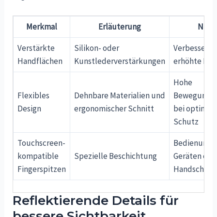
Merkmal
Erläuterung
Nutz
Verstärkte
Silikon- oder
Verbesserter
Handflächen
Kunstlederverstärkungen
erhöhte Hal
Hohe
Flexibles
Dehnbare Materialien und
Bewegungsfr
Design
ergonomischer Schnitt
bei optimal
Schutz
Touchscreen-
Bedienung 
kompatible
Spezielle Beschichtung
Geräten ohn
Fingerspitzen
Handschuha
Reflektierende Details für
bessere Sichtbarkeit