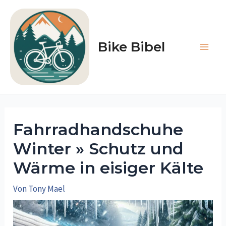
Zum
Inhalt
springen
Bike Bibel
Main
Men
Fahrradhandschuhe
Winter » Schutz und
Wärme in eisiger Kälte
Von
Tony Mael