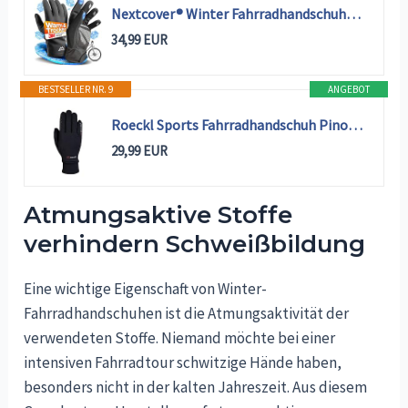
Nextcover® Winter Fahrradhandschuhe Herren & Damen mit ThermoShield 2.0 I Unisex Winterhandschuhe Fahrrad in Größe S-XXL I Warme & wasserdichte Thermo Fahrrad Handschuhe Winter wasserdicht
34,99 EUR
BESTSELLER NR. 9
ANGEBOT
Roeckl Sports Fahrradhandschuh Pino, Unisex Winter Fingerhandschuh, Schwarz 9
29,99 EUR
Atmungsaktive Stoffe
verhindern Schweißbildung
Eine wichtige Eigenschaft von Winter-
Fahrradhandschuhen ist die Atmungsaktivität der
verwendeten Stoffe. Niemand möchte bei einer
intensiven Fahrradtour schwitzige Hände haben,
besonders nicht in der kalten Jahreszeit. Aus diesem